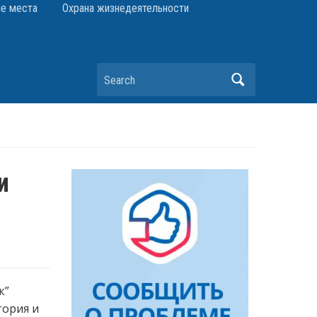
е места
Охрана жизнедеятельности
Search
и
к”
тория и