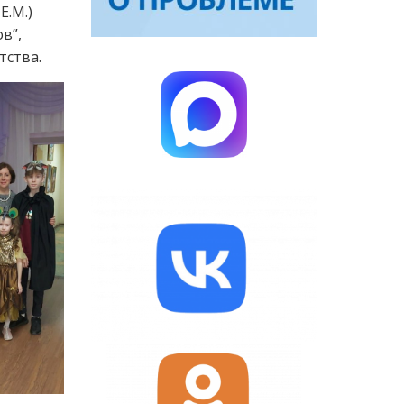
Е.М.)
в”,
тства.