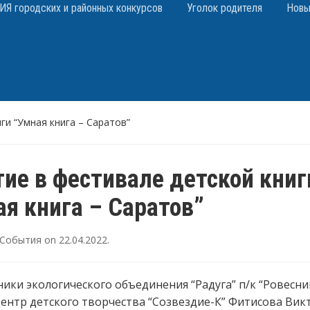
 городских и районных конкурсов
Уголок родителя
Новы
ги “Умная книга – Саратов”
тие в фестивале детской книг
ая книга – Саратов”
События
on
22.04.2022
.
ики экологического объединения “Радуга” п/к “Ровесни
нтр детского творчества “Созвездие-К” Фитисова Вик