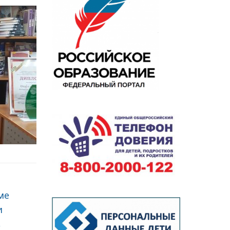
ме
и
→