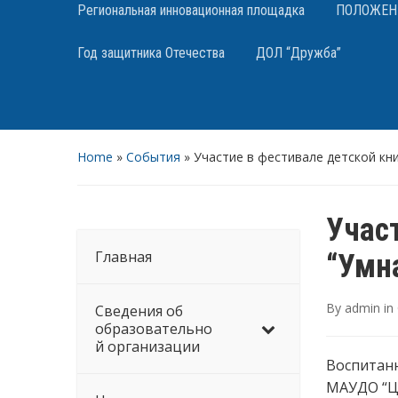
Региональная инновационная площадка
ПОЛОЖЕНИЯ
Год защитника Отечества
ДОЛ “Дружба”
Home
»
События
»
Участие в фестивале детской кни
Учас
Главная
“Умн
By
admin
in
Сведения об
образовательно
й организации
Воспитанн
МАУДО “Це