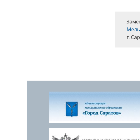
Заме
Мель
г. Са