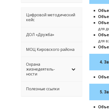
Объе
Цифровой методический
Объе
кейс
Объе
для д
ДОЛ «Дружба»
Объе
для в
Объе
МОЦ Кировского района
4. З
Охрана
жизнедеятель-
ности
Объе
Полезные ссылки
5. З
Объе