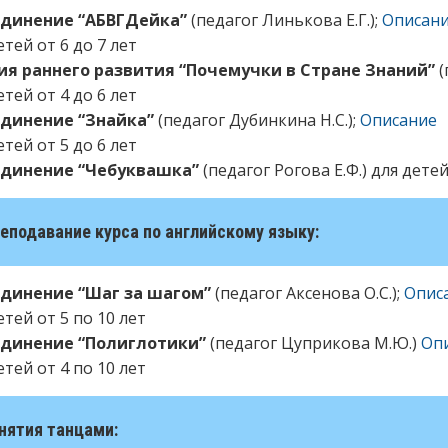
динение “АБВГДейка”
(педагог Линькова Е.Г.);
Описан
етей от 6 до 7 лет
ия раннего развития “Почемучки в Стране Знаний”
(
етей от 4 до 6 лет
динение “Знайка”
(педагог Дубинкина Н.С.);
Описание
етей от 5 до 6 лет
динение “Чебуквашка”
(педагог Рогова Е.Ф.) для детей
реподавание курса по английскому языку:
динение “Шаг за шагом”
(педагог Аксенова О.С.);
Опис
етей от 5 по 10 лет
динение “Полиглотики”
(педагог Цуприкова М.Ю.)
Оп
етей от 4 по 10 лет
анятия танцами: