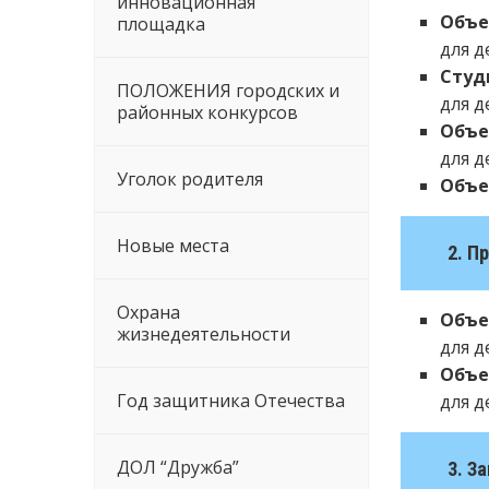
инновационная
Объе
площадка
для д
Студ
ПОЛОЖЕНИЯ городских и
для д
районных конкурсов
Объе
для д
Уголок родителя
Объе
Новые места
2. П
Охрана
Объе
жизнедеятельности
для д
Объе
Год защитника Отечества
для д
ДОЛ “Дружба”
3. З