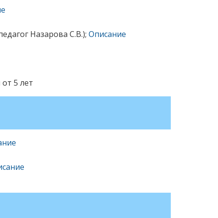
ие
педагог Назарова С.В.);
Описание
 от 5 лет
ание
исание