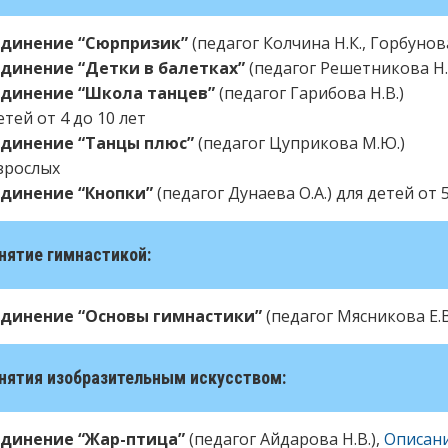
динение “Сюрпризик”
(педагог Колчина Н.К., Горбунова 
динение “Детки в балетках”
(педагог Решетникова Н.
динение “Школа танцев”
(педагог Гарибова Н.В.)
етей от 4 до 10 лет
динение “Танцы плюс”
(педагог Цуприкова М.Ю.)
зрослых
динение “Кнопки”
(педагог Дунаева О.А.) для детей от 5
анятие гимнастикой:
динение “Основы гимнастики”
(педагог Мясникова Е.В
анятия изобразительным искусством:
динение “Жар-птица”
(педагог Айдарова Н.В.),
Описан