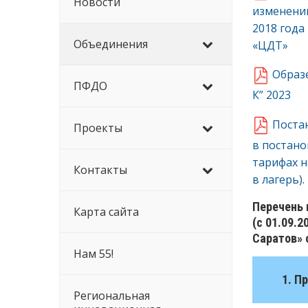
Новости
изменений
2018 года
Объединения
«ЦДТ»
Образ
ПФДО
К” 2023
Постан
Проекты
в постано
тарифах н
Контакты
в лагерь)
.
Перечень 
Карта сайта
(с 01.09.
Саратов» 
Нам 55!
1. П
Региональная