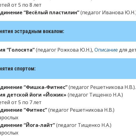
етей от 5 по 8 лет
динение “Весёлый пластилин”
(педагог Иванова Ю.Н.)
анятия эстрадным вокалом:
ия “Голосята”
(педагог Рожкова Ю.Н.),
Описание
для дет
анятия спортом:
динение “Фишка-Фитнес”
(педагог Решетникова Н.В.)
ия детской йоги «Йожик»
(педагог Тищенко Н.А.)
етей от 5 по 7 лет
динение “Фитнес”
(педагог Решетникова Н.В.)
зрослых
динение “Йога-лайт”
(педагог Тищенко Н.А.)
зрослых