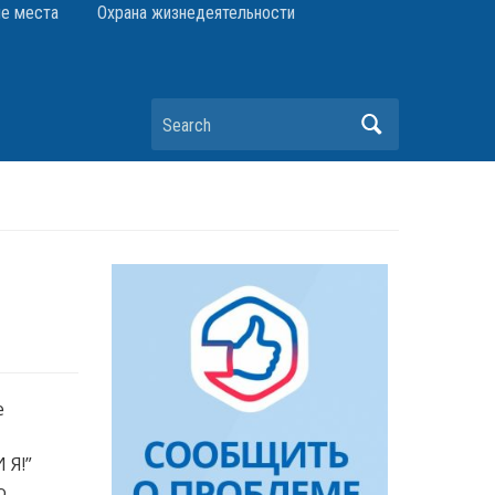
е места
Охрана жизнедеятельности
Search
е
 Я!”
о