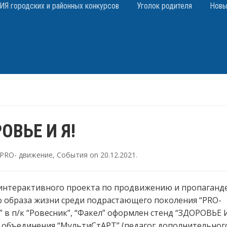
 городских и районных конкурсов
Уголок родителя
Новы
ОВЬЕ И Я!
PRO- движение
,
События
on
20.12.2021
.
 интерактивного проекта по продвижению и пропаганд
 образа жизни среди подрастающего поколения “PRO-
 в п/к “Ровесник”, “Факел” оформлен стенд “ЗДОРОВЬЕ И
 объединения “МультиСтАРТ” (педагог дополнительног