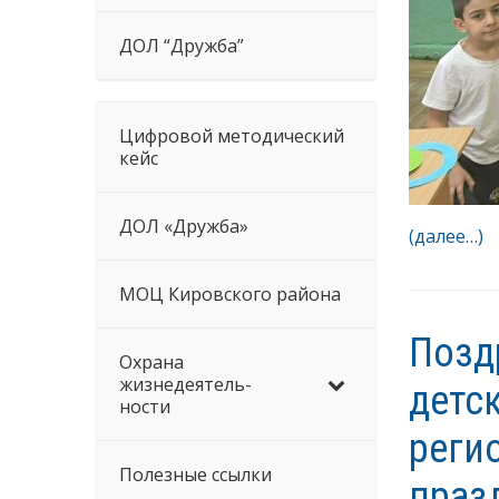
ДОЛ “Дружба”
Цифровой методический
кейс
ДОЛ «Дружба»
(далее…)
МОЦ Кировского района
Позд
Охрана
жизнедеятель-
детс
ности
реги
Полезные ссылки
праз