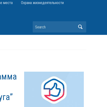
е места
Охрана жизнедеятельности
Search
амма
уга”