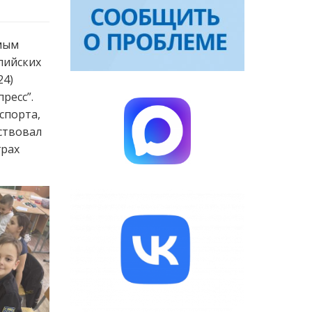
имым
пийских
24)
ресс”.
спорта,
ствовал
грах