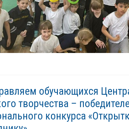
равляем обучающихся Центр
кого творчества – победител
онального конкурса «Открытк
днику»