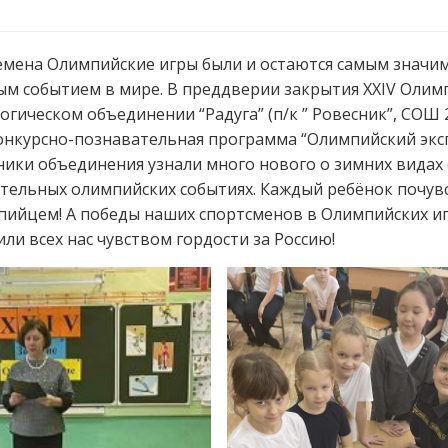
емена Олимпийские игры были и остаются самым знач
м событием в мире. В преддверии закрытия XXIV Олим
логическом объединении “Радуга” (п/к ” Ровесник”, СОШ 
нкурсно-познавательная программа “Олимпийский эксп
ики объединения узнали много нового о зимних видах 
тельных олимпийских событиях. Каждый ребёнок почув
пийцем! А победы наших спортсменов в Олимпийских и
ли всех нас чувством гордости за Россию!