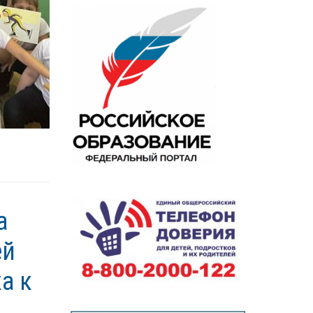
а
ей
а к