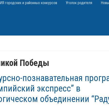
 городских и районных конкурсов
Уголок родителя
Новы
ликой Победы
урсно-познавательная прогр
мпийский экспресс” в
огическом объединении “Рад