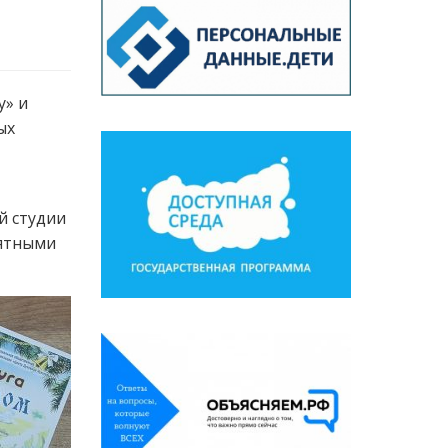
у» и
ых
й студии
мятными