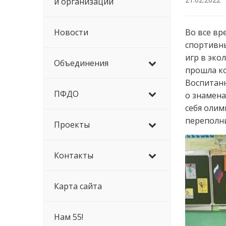
й организации
Новости
Во все вр
спортивны
игр в эко
Объединения
прошла ко
Воспитанн
ПФДО
о знамена
себя олим
переполни
Проекты
Контакты
Карта сайта
Нам 55!