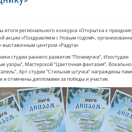
 итоги регионального конкурса «Открытка к праздник
й акции «Поздравляем с Новым годом!», организованн
о-выставочным центром «Радуга»
ики студии раннего развития “Почемучки”, Изостудии
е узоры”, Мастерской “Цветочная фантазия”, Вокально
капель”, Арт-студии “Стильная штучка” награждены па
 и отмечены дипломами за победы и участие.