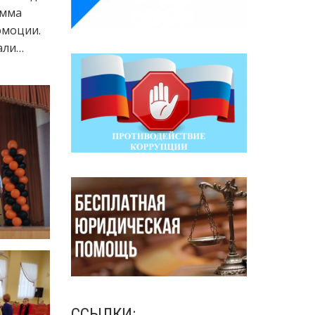
амма
эмоции.
али…
ССЫЛКИ: