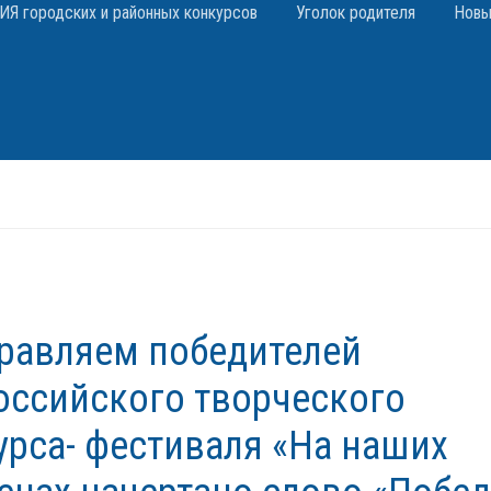
 городских и районных конкурсов
Уголок родителя
Новы
равляем победителей
оссийского творческого
урса- фестиваля «На наших