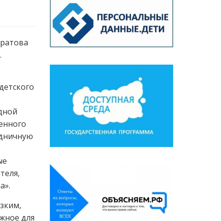
аратова
.
детского
адной
менного
здничную
ые
теля,
а».
зким,
жное для