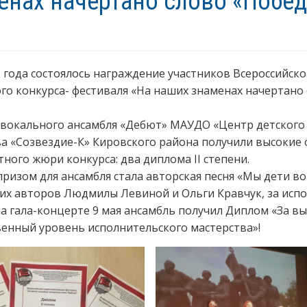
енах начертано слово «Побед
2 года состоялось награждение участников Всероссийско
го конкурса- фестиваля «На наших знаменах начертано
 вокального ансамбля «Дебют» МАУДО «Центр детского
а «Созвездие-К» Кировского района получили высокие
ного жюри конкурса: два диплома II степени.
ризом для ансамбля стала авторская песня «Мы дети в
их авторов Людмилы Левиной и Ольги Кравчук, за исп
а гала-концерте 9 мая ансамбль получил Диплом «За в
енный уровень исполнительского мастерства»!