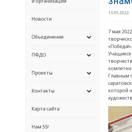
знам
й организации
13.05.2022
Новости
7 мая 202
Объединения
творческо
«Победа!».
Учащиеся
ПФДО
творчеств
компетент
Проекты
Главным п
саратовск
которой н
Контакты
художеств
Карта сайта
Нам 55!