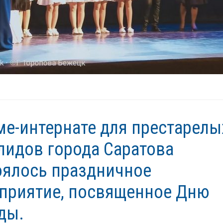
ме-интернате для престарелы
лидов города Саратова
оялось праздничное
приятие, посвященное Дню
ды.