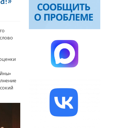
а!»
го
 слово
 оценки
ойны»
олнение
ысокий