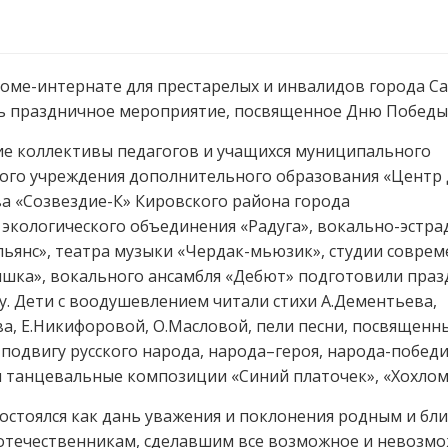
Доме-интернате для престарелых и инвалидов города С
сь праздничное мероприятие, посвященное Дню Победы
е коллективы педагогов и учащихся муниципального
ого учреждения дополнительного образования «Центр 
а «Созвездие-К» Кировского района города
 экологического объединения «Радуга», вокально-эстр
льянс», театра музыки «Чердак-мьюзик», студии совре
ишка», вокального ансамбля «Дебют» подготовили пра
. Дети с воодушевлением читали стихи А.Дементьева,
а, Е.Никифоровой, О.Масловой, пели песни, посвященн
подвигу русского народа, народа–героя, народа-победи
 танцевальные композиции «Синий платочек», «Хохлом
остоялся как дань уважения и поклонения родным и бли
отечественникам, сделавшим все возможное и невозмо