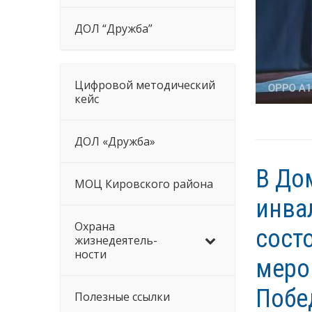
ДОЛ “Дружба”
Цифровой методический
кейс
ДОЛ «Дружба»
В До
МОЦ Кировского района
инва
Охрана
сост
жизнедеятель-
ности
меро
Побе
Полезные ссылки