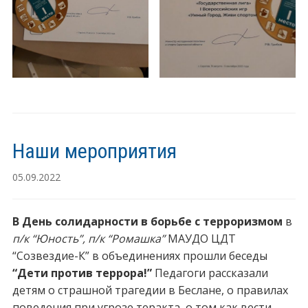
Наши мероприятия
05.09.2022
В День солидарности в борьбе с терроризмом
в
п/к “Юность”, п/к “Ромашка”
МАУДО ЦДТ
“Созвездие-К” в объединениях прошли беседы
“Дети против террора!”
Педагоги рассказали
детям о страшной трагедии в Беслане, о правилах
поведения при угрозе теракта, о том как вести