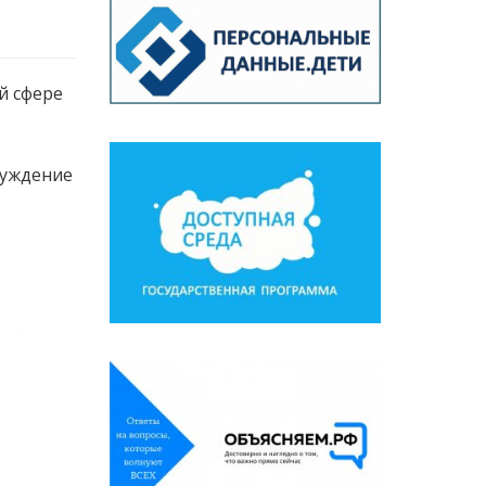
й сфере
луждение