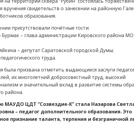
ря на территории сквера “Рубин” состоялась торжествен
 вручения свидетельств о занесении на районную Гал
ботников образования.
онии присутствовали почётные гости:
 Бурмак – глава администрации Кировского района МО
йкина – депутат Саратовской городской Думы;
педагогического труда.
 была призвана отметить выдающиеся заслуги педаго
лей, их многолетний добросовестный труд, высокий
нализм и значительный вклад в развитие системы обр
о района.
ю МАУДО ЦДТ “Созвездие-К” стала Назарова Светл
овна – педагог дополнительного образования. Это
ное признание таланта, терпения и безграничной л