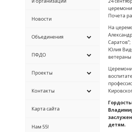
й организации
24 сентяб
церемония
Почета ра
Новости
️На церем
Александр
Объединения
Саратов”;
Юлия Видя
ПФДО
ветераны 
Церемония
Проекты
воспитате
профессио
Контакты
Кировског
Гордость
Карта сайта
Владимир
заслужен
детям.
Нам 55!