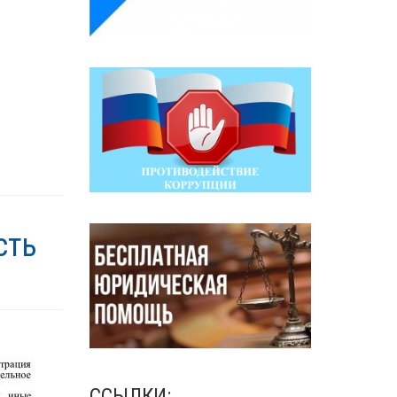
сть
ССЫЛКИ: