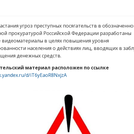
астания угроз преступных посягательств в обозначенно
ной прокуратурой Российской Федерации разработаны
 видеоматериалы в целях повышения уровня
ванности населения о действиях лиц, вводящих в заб
ищения денежных средств.
тельский материал расположен по ссылке
sk.yandex.ru/d/iT6yEaoR8NxjzA