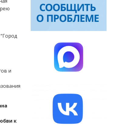
ная
ерею
 “Город
гов и
азования
ана
юбви к