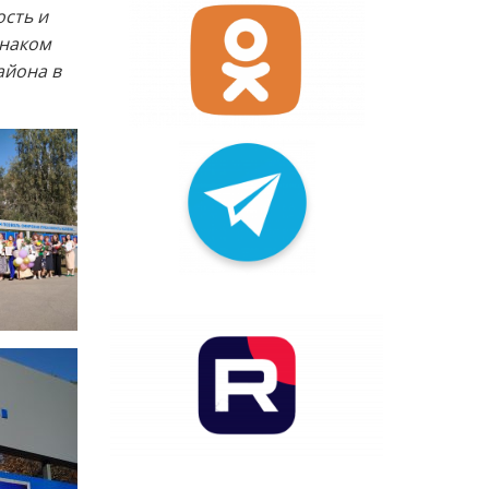
ость и
знаком
айона в