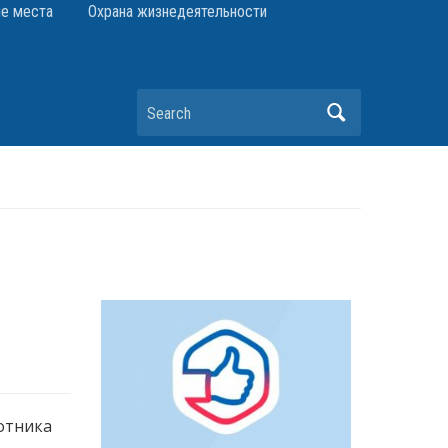
е места
Охрана жизнедеятельности
Search
отника