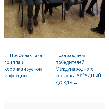
←
Профилактика
Поздравляем
гриппа и
победителей
коронавирусной
Международного
инфекции
конкурса ЗВЁЗДНЫЙ
ДОЖДЬ
→