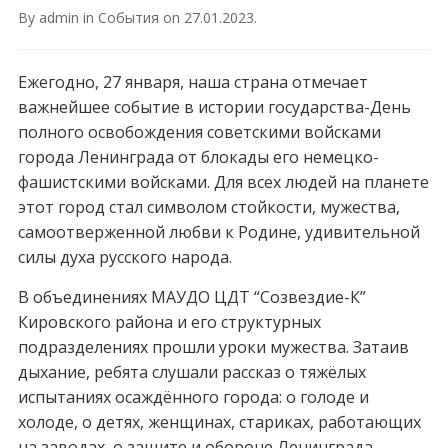
By
admin
in
События
on
27.01.2023
.
Ежегодно, 27 января, наша страна отмечает
важнейшее событие в истории государства-День
полного освобождения советскими войсками
города Ленинграда от блокады его немецко-
фашистскими войсками. Для всех людей на планете
этот город стал символом стойкости, мужества,
самоотверженной любви к Родине, удивительной
силы духа русского народа.
В объединениях МАУДО ЦДТ “Созвездие-К”
Кировского района и его структурных
подразделениях прошли уроки мужества. Затаив
дыхание, ребята слушали рассказ о тяжёлых
испытаниях осаждённого города: о голоде и
холоде, о детях, женщинах, стариках, работающих
на заводах, о защите и обороне Ленинграда