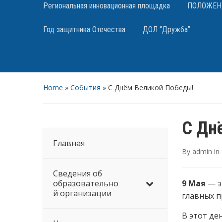
Региональная инновационная площадка
ПОЛОЖЕНИЯ
Год защитника Отечества
ДОЛ “Дружба”
Home
»
События
»
С Днём Великой Победы!
С Дн
Главная
By
admin
in
Сведения об
образовательно
9 Мая
— э
й организации
главных п
В этот де