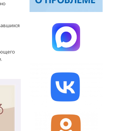
рно
вавшихся
ающего
.