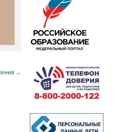
жения
→