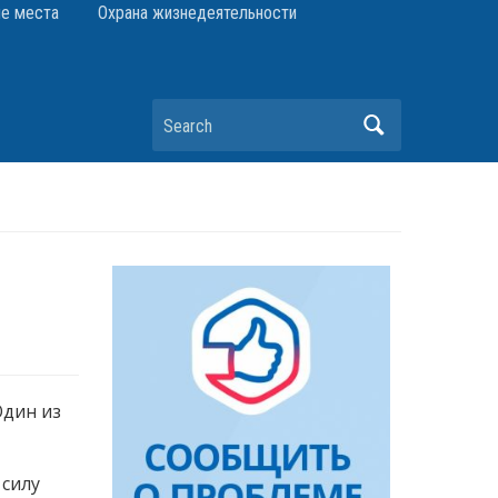
е места
Охрана жизнедеятельности
Search
Один из
 силу