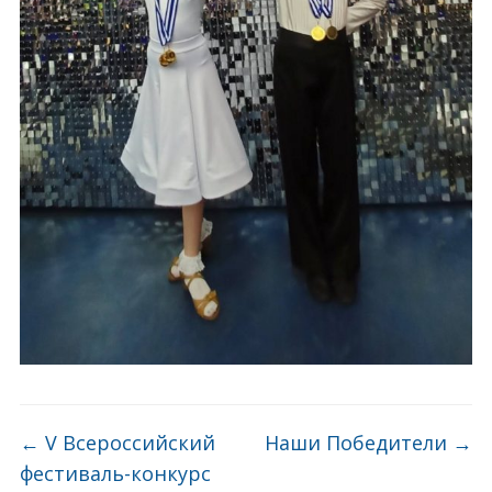
←
V Всероссийский
Наши Победители
→
фестиваль-конкурс