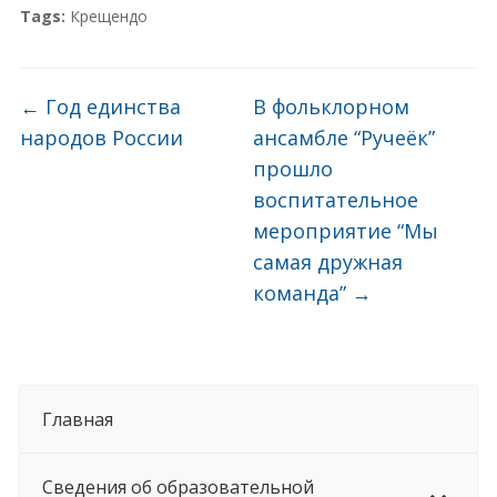
Tags:
Крещендо
←
Год единства
В фольклорном
народов России
ансамбле “Ручеёк”
прошло
воспитательное
мероприятие “Мы
самая дружная
команда”
→
Главная
Сведения об образовательной