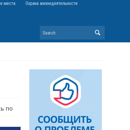
е места
Охрана жизнедеятельности
Search
ь по