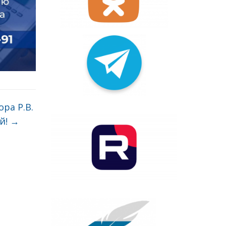
ра Р.В.
й!
→