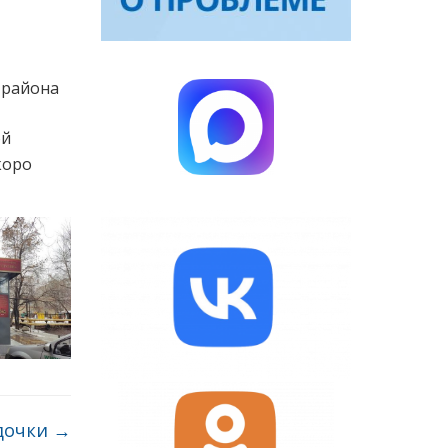
 района
ой
коро
дочки
→