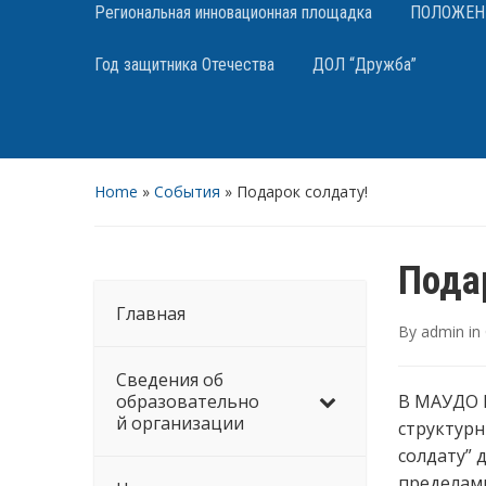
Региональная инновационная площадка
ПОЛОЖЕНИЯ
Год защитника Отечества
ДОЛ “Дружба”
Home
»
События
»
Подарок солдату!
Пода
Главная
By
admin
in
Сведения об
образовательно
В МАУДО Ц
й организации
структурн
солдату” 
пределами