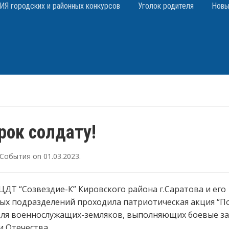
 городских и районных конкурсов
Уголок родителя
Новы
рок солдату!
События
on
01.03.2023
.
ДТ “Созвездие-К” Кировского района г.Саратова и его
ых подразделений проходила патриотическая акция “П
для военнослужащих-земляков, выполняющих боевые за
 Отечества.