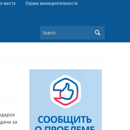
е места
Охрана жизнедеятельности
Search
одарок
дачи за