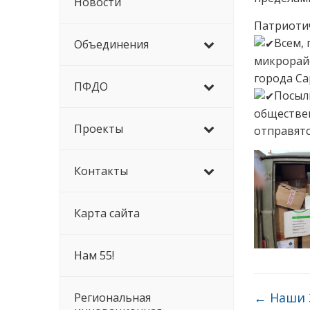
Новости
Патриотич
Всем, 
Объединения
микрорай
города С
ПФДО
Посыл
обществен
Проекты
отправятс
Контакты
Карта сайта
Нам 55!
←
Наши 
Региональная