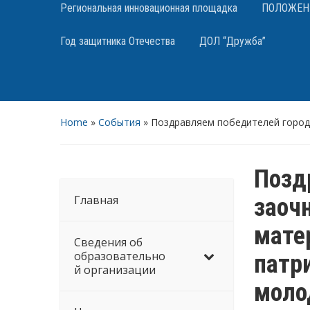
Региональная инновационная площадка
ПОЛОЖЕНИЯ
Год защитника Отечества
ДОЛ “Дружба”
Home
»
События
»
Поздравляем победителей город
Позд
Главная
заоч
мате
Сведения об
образовательно
патр
й организации
моло