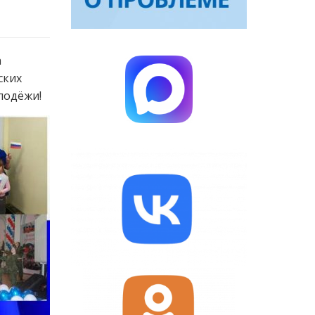
а
ских
лодёжи!