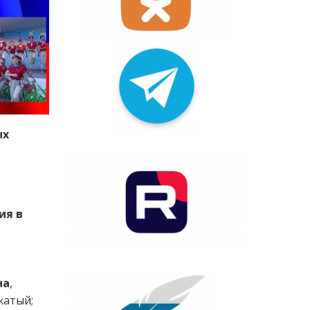
ых
ия в
на
,
жатый;