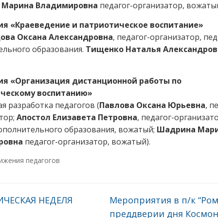
 Марина Владимировна
педагог-организатор, вожатый
я «Краеведение и патриотическое воспитание»
ова Оксана Александровна
, педагог-организатор, пед
ельного образования.
Тищенко Наталья Александров
я «Организация дистанционной работы по
ческому воспитанию»
я разработка педагогов (
Павлова Оксана Юрьевна
, п
тор;
Апостол Елизавета Петровна
, педагог-организато
ополнительного образования, вожатый;
Шадрина Мар
ровна
педагог-организатор, вожатый).
ижения педагогов
ЧЕСКАЯ НЕДЕЛЯ
Мероприятия в п/к “Ром
преддверии дня Космо