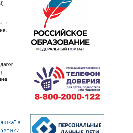
).
агог
на
,
едагог
р,
ина
ашка” в
навтики