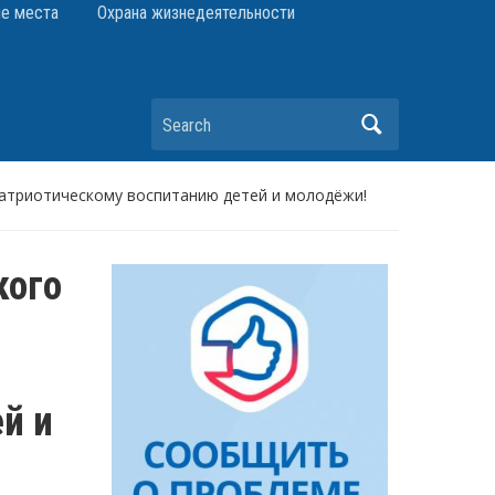
е места
Охрана жизнедеятельности
Search
патриотическому воспитанию детей и молодёжи!
кого
й и