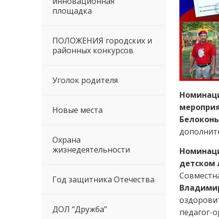
инновационная
площадка
ПОЛОЖЕНИЯ городских и
районных конкурсов
Уголок родителя
Номинаци
меропри
Новые места
Белоконь
дополнит
Охрана
жизнедеятельности
Номинаци
детском 
Совместна
Год защитника Отечества
Владими
оздоровит
ДОЛ “Дружба”
педагог-о