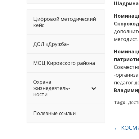
Шадрина
Номинаци
Цифровой методический
Скороход
кейс
дополнит
методист.
ДОЛ «Дружба»
Номинаци
патриоти
МОЦ Кировского района
Совместна
-организа
Охрана
педагог д
жизнедеятель-
Владими
ности
Tags:
Дост
Полезные ссылки
←
КОСМИ