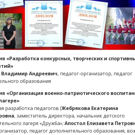
я «Разработка конкурсных, творческих и спортивн
ятий»
 Владимир Андреевич
, педагог-организатор, педагог
ельного образования
я «Организация военно-патриотического воспитан
лагере»
я разработка педагогов (
Жебрякова Екатерина
ровна
, заместитель директора, начальник детского
ельного лагеря «Дружба»;
Апостол Елизавета Петров
рганизатор, педагог дополнительного образования, во