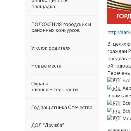
инновационная
площадка
ПОЛОЖЕНИЯ городских и
районных конкурсов
http://sa
В целях ф
Уголок родителя
граждан Р
предлагае
Новые места
ой годов
Перечень 
Все
Охрана
Адр
жизнедеятельности
в рамках 
Все
Год защитника Отечества
Все
Меж
ДОЛ “Дружба”
Условия у