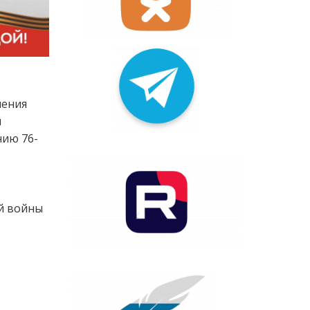
нения
и
нию 76-
й войны