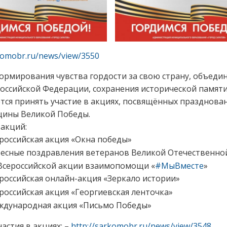
rkomobr.ru/news/view/3550
ормирования чувства гордости за свою страну, объеди
оссийской Федерации, сохранения исторической памят
тся принять участие в акциях, посвящённых празднова
щины Великой Победы.
акций:
российская акция «Окна победы»
есные поздравления ветеранов Великой Отечественно
Всероссийской акции взаимопомощи «
#МыВместе
»
российская онлайн-акция «Зеркало истории»
российская акция «Георгиевская ленточка»
дународная акция «Письмо Победы»
частия в акциях: –
http://sarkomobr.ru/news/view/3548