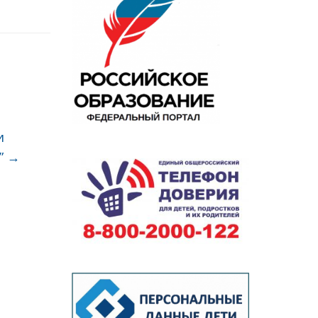
-
и
”
→