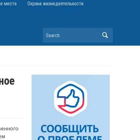
е места
Охрана жизнедеятельности
Search
ное
венного
ем