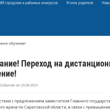
 городских и районных конкурсов
Уголок родителя
Новы
нное обучение!
ание! Переход на дистанцион
ение!
События
on
25.09.2021
.
ствии с предложением заместителя Главного государст
го врача по Саратовской области, в связи с превышени