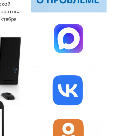
окой
Саратова
октября