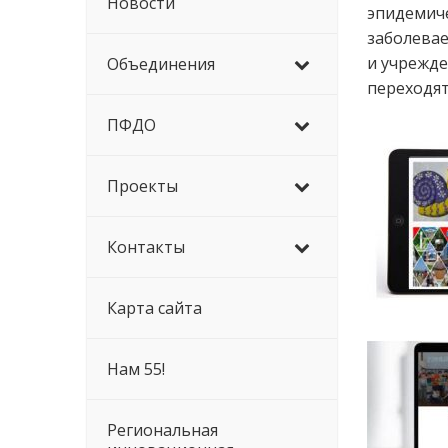
Новости
эпидемиче
заболева
и учрежде
Объединения
переходят
ПФДО
Проекты
Контакты
Карта сайта
Нам 55!
Региональная