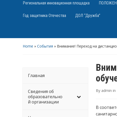
Региональная инновационная площадка
ПОЛОЖЕНИЯ
Год защитника Отечества
ДОЛ “Дружба”
Home
»
События
»
Внимание! Переход на дистанцио
Вним
Главная
обуч
By
admin
in
Сведения об
образовательно
й организации
В соответ
санитарно