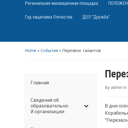
Региональная инновационная площадка
ПОЛОЖЕНИЯ
Год защитника Отечества
ДОЛ “Дружба”
Home
»
События
»
Перезвон талантов
Пере
Главная
By
admin
in
Сведения об
образовательно
В дни осе
й организации
Корабель
“Перезвон