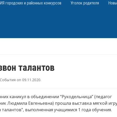
 городских и районных конкурсов
Уголок родителя
Новы
звон талантов
События
on
09.11.2020
.
нних каникул в объединении “Рукодельница” (педагог
ник Людмила Евгеньевна) прошла выставка мягкой игр
 талантов”, выполненная учащимися 1 года обучения.