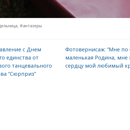
дельница
,
Фантазеры
авление с Днем
Фотовернисаж: “Мне по
го единства от
маленькая Родина, мне 
вого танцевального
сердцу мой любимый к
ива “Сюрприз”