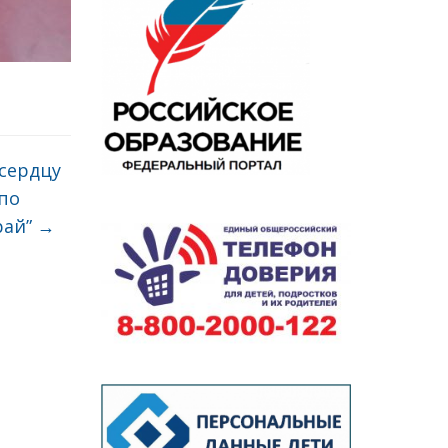
 сердцу
по
рай”
→