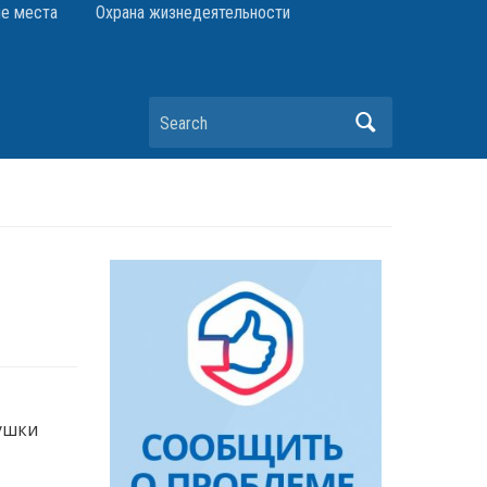
е места
Охрана жизнедеятельности
Search
ушки