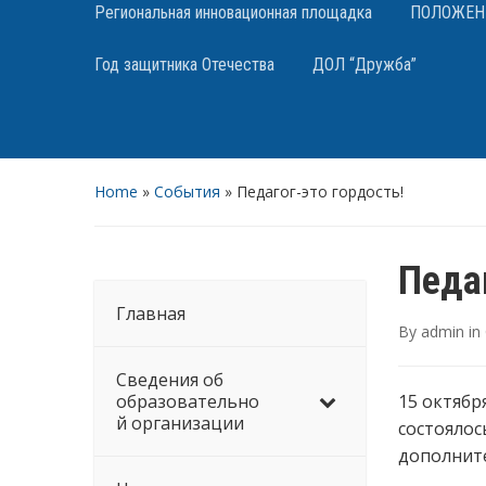
Региональная инновационная площадка
ПОЛОЖЕНИЯ
Год защитника Отечества
ДОЛ “Дружба”
Home
»
События
»
Педагог-это гордость!
Педаг
Главная
By
admin
in
Сведения об
образовательно
15 октябр
й организации
состояло
дополните