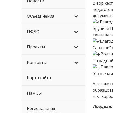
Новости
В торжест
педагого
документ
Объединения
Благо
вручили 
ПФДО
танцеваль
Благо
Проекты
Саратов” 
Водян
эстрадной
Контакты
Павло
“Созвездие
Карта сайта
А так же 
образцов
Нам 55!
Н.К., хор
Поздравл
Региональная