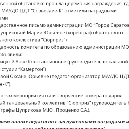
венной обстановке прошла церемония награждения, гд
в МАУДО ЦДТ “Созвездие-К” отметили наградными
ами.
дарственное письмо администрации МО “Город Саратов
Цуприковой Марии Юрьевне (хореограф образцового
ного коллектива “Сюрприз”);
дарность комитета по образованию администрации МО
объявили:
ицкой Анне Константиновне (руководитель вокальной
 студии “Камертон”)
вой Оксане Юрьевне (педагог-организатор МАУДО ЦД
-К”).
гостям мероприятия свои творческие номера подарил
ый танцевальный коллектив “Сюрприз” (руководитель 
еографы Цуприкова М.Ю., Проценко С.А.).
яем наших педагогов с заслуженными наградами 
дальнейших творческих успехов!