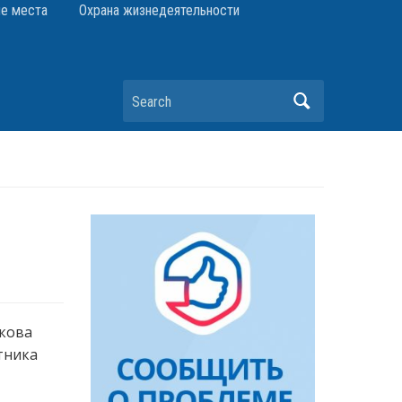
е места
Охрана жизнедеятельности
Search
акова
тника