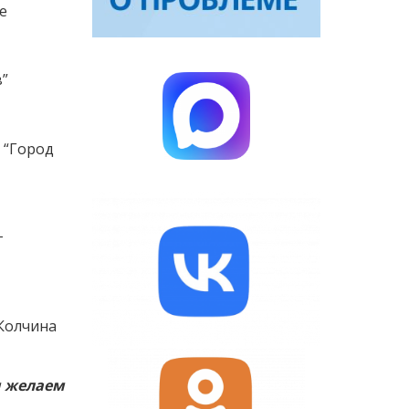
е
”
 “Город
Т
Колчина
и желаем