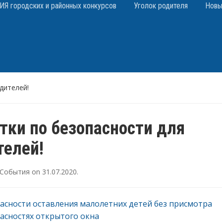
 городских и районных конкурсов
Уголок родителя
Новы
дителей!
тки по безопасности для
телей!
События
on
31.07.2020
.
асности оставления малолетних детей без присмотра
асностях открытого окна