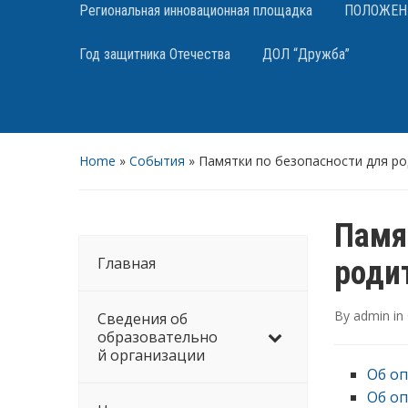
Региональная инновационная площадка
ПОЛОЖЕНИЯ
Год защитника Отечества
ДОЛ “Дружба”
Home
»
События
»
Памятки по безопасности для ро
Памя
Главная
роди
By
admin
in
Сведения об
образовательно
й организации
Об оп
Об оп