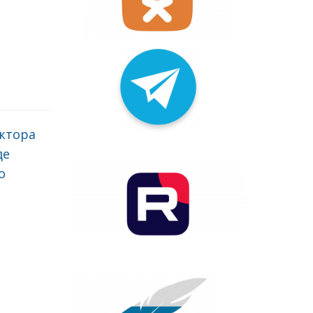
ктора
де
о