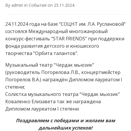
By
admin
in
События
on
25.11.2024
.
24.11.2024 года на базе “СОЦНТ им. Л.А. Руслановой”
состоялся Международный многожанровый
конкурс-фестиваль “STAR FRIENDS” при поддержки
фонда развития детского и юношеского
творчества “Орбита талантов”.
Музыкальный театр “Чердак мьюзик”
(руководитель Погорелова Л.В., концертмейстер
Погорелов В.А.) награждён Дипломом лауреатом I
степени;
Солистка музыкального театра “Чердак мьюзик”
Коваленко Елизавета так же награждена
Дипломом лауреатом I степени.
Поздравляем с победами и желаем вам
дальнейших успехов!