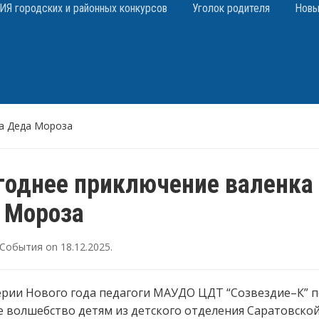
 городских и районных конкурсов
Уголок родителя
Новы
а Деда Мороза
годнее приключение валенка
 Мороза
События
on
18.12.2025
.
ерии Нового года педагоги МАУДО ЦДТ “Созвездие–К” 
 волшебство детям из детского отделения Саратовско