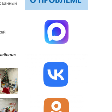
зованный
ей.
ребенок