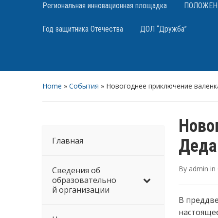
Региональная инновационная площадка
ПОЛОЖЕНИЯ
Год защитника Отечества
ДОЛ “Дружба”
Home
»
События
»
Новогоднее приключение валенк
Ново
Главная
Деда
By
admin
in
Сведения об
образовательно
й организации
В преддв
настоящее