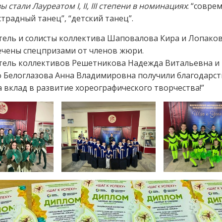
 стали Лауреатом I, II, III степени в номинациях
: “совре
эстрадный танец”, “детский танец”.
ель и солисты коллектива Шаповалова Кира и Лопако
ечены спецпризами от членов жюри.
тель коллективов Решетникова Надежда Витальевна и
ф Белоглазова Анна Владимировна получили благодарс
а вклад в развитие хореографического творчества!”