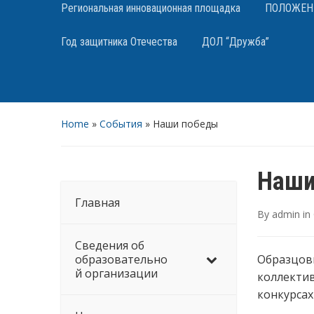
Региональная инновационная площадка
ПОЛОЖЕНИЯ
Год защитника Отечества
ДОЛ “Дружба”
Home
»
События
»
Наши победы
Наши
Главная
By
admin
in
Сведения об
образовательно
Образцов
й организации
коллектив
конкурсах 