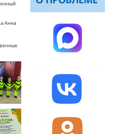
менный
ва Анна
твенные