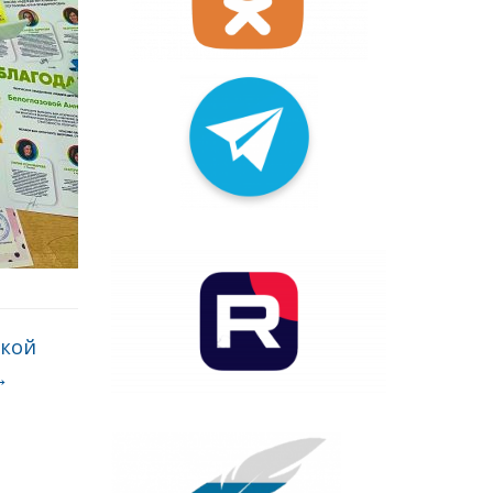
икой
→