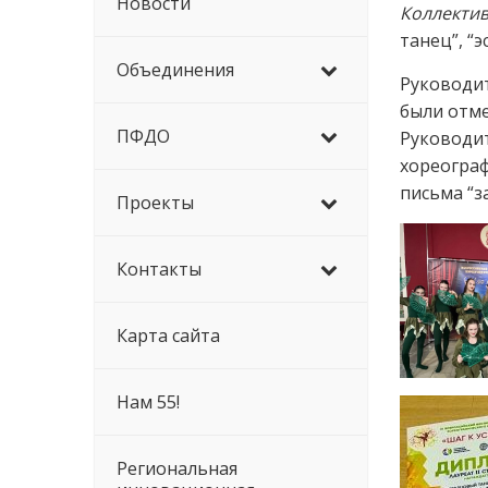
Новости
Коллективы
танец”, “
Объединения
Руководит
были отм
ПФДО
Руководи
хореогра
письма “з
Проекты
Контакты
Карта сайта
Нам 55!
Региональная