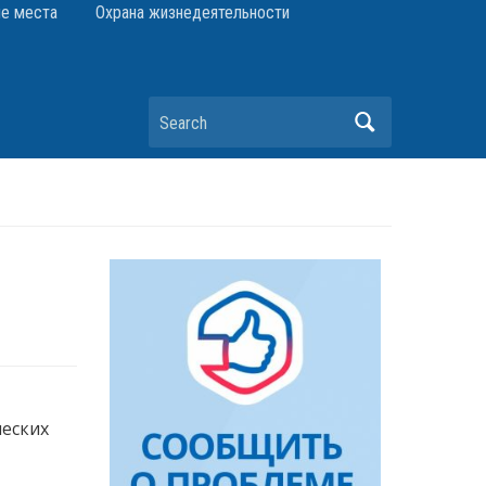
е места
Охрана жизнедеятельности
Search
ческих