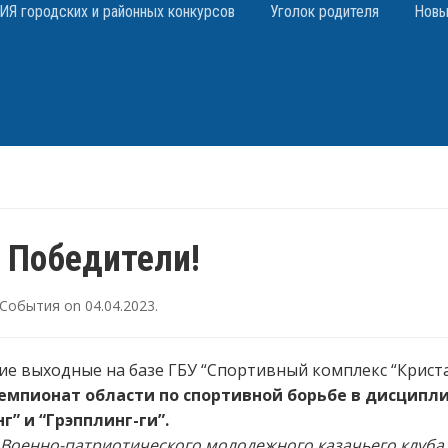
 городских и районных конкурсов
Уголок родителя
Новы
 Победители!
События
on
04.04.2023
.
е выходные на базе ГБУ “Спортивный комплекс “Крист
емпионат области по спортивной борьбе в дисципл
г” и “Грэпплинг-ги”.
Военно-патриотического молодежного казачьего клуба