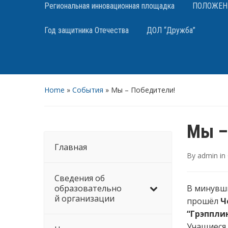
Региональная инновационная площадка
ПОЛОЖЕНИЯ
Год защитника Отечества
ДОЛ “Дружба”
Home
»
События
»
Мы – Победители!
Мы –
Главная
By
admin
in
Сведения об
образовательно
В минувши
й организации
прошёл
Ч
“Грэпплин
Учащиеся