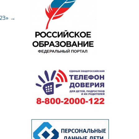
023»
→