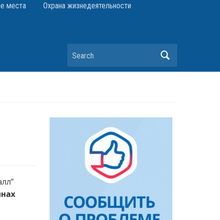
е места
Охрана жизнедеятельности
Search
алл”
инах