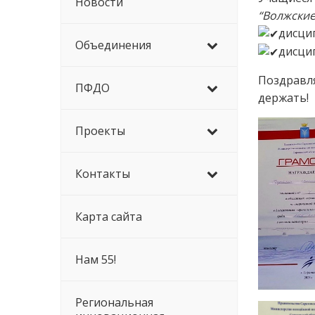
Новости
“Волжские
дисцип
Объединения
дисцип
Поздравля
ПФДО
держать!
Проекты
Контакты
Карта сайта
Нам 55!
Региональная