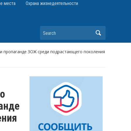
е места
Охрана жизнедеятельности
Search
и пропаганде ЗОЖ среди подрастающего поколения
о
анде
ения