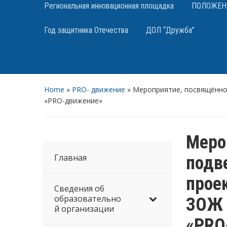
Региональная инновационная площадка
ПОЛОЖЕНИЯ
Год защитника Отечества
ДОЛ “Дружба”
Home
»
PRO- движение
»
Мероприятие, посвящённо
«PRO-движение»
Меро
Главная
подв
прое
Сведения об
образовательно
ЗОЖ 
й организации
«PRO