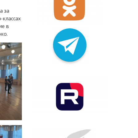
а за
-классах
ие в
ко.