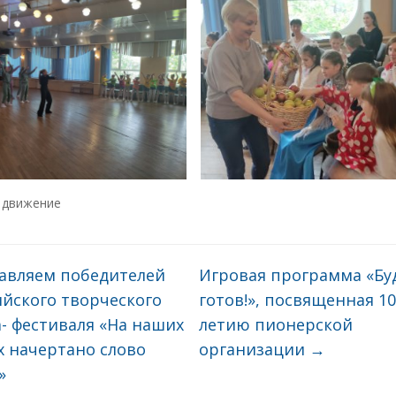
 движение
авляем победителей
Игровая программа «Бу
ийского творческого
готов!», посвященная 10
- фестиваля «На наших
летию пионерской
х начертано слово
организации
→
»