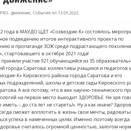
PRO- движение
,
События
on
13.05.2022
.
22 года в МАУДО ЦДТ «Созвездие-К» состоялось меропр
ное подведению итогов интерактивного проекта по
нию и пропаганде ЗОЖ среди подрастающего поколени
, стартовавшего в октябре 2021 года!
 приняли участие 921 обучающийся из 35 образователь
й города Саратова: коллективы учащихся и педагогов
ездие-К» Кировского района города Саратова и его
ых подразделений, школы и детские сады Кировского р
ратова. А всё потому, что в век научно-технического пр
ологий на первое место выходит ЗДОРОВЬЕ. Не зря гов
 иметь – до ста лет не стареть!». Ну а как иначе? Здоро
сегда сможет воплотить в жизнь свои мечты, радовать
ься успеха в намеченных целях. Именно поэтому всегда 
доровье считалось огромной ценностью, залогом нор