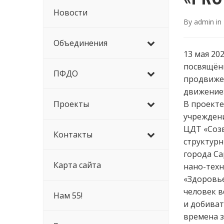
Новости
By
admin
in
Объединения
13 мая 20
посвящён
ПФДО
продвиже
движение»
Проекты
В проекте
учреждени
ЦДТ «Созв
Контакты
структурн
города Са
Карта сайта
нано-техн
«Здоровье
человек в
Нам 55!
и добиват
времена з