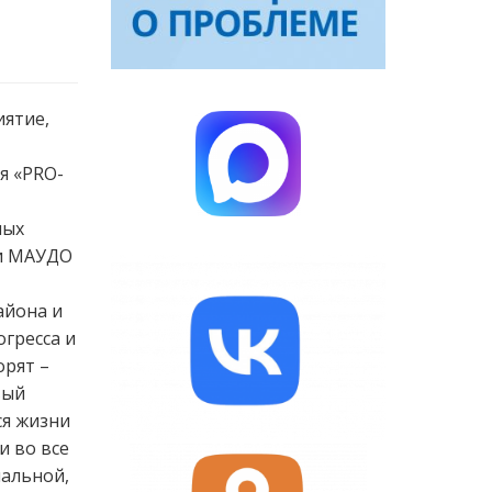
иятие,
я «PRO-
ных
 и МАУДО
айона и
огресса и
орят –
вый
ся жизни
и во все
мальной,