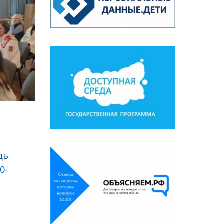
дь
0-