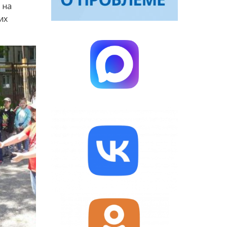
 на
их