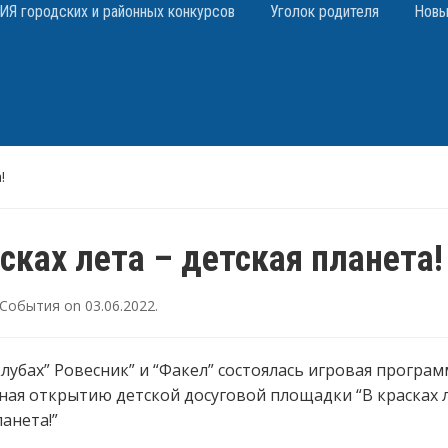
 городских и районных конкурсов
Уголок родителя
Новы
!
сках лета – детская планета!
События
on
03.06.2022
.
клубах” Ровесник” и “Факел” состоялась игровая програм
ая открытию детской досуговой площадки “В красках л
ланета!”