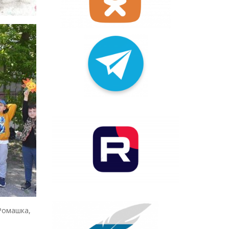
Ромашка
,