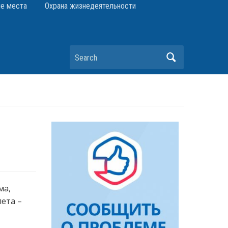
е места
Охрана жизнедеятельности
Search
ма,
ета –