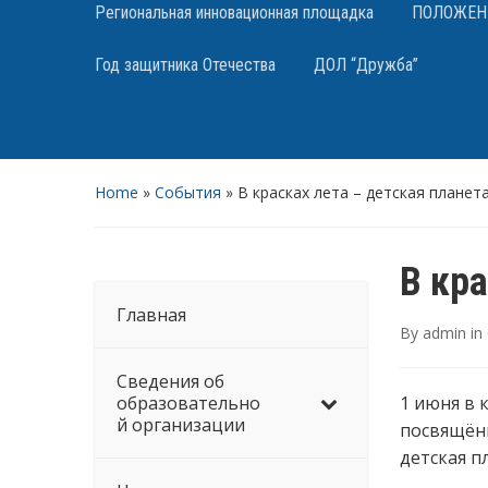
Региональная инновационная площадка
ПОЛОЖЕНИЯ
Год защитника Отечества
ДОЛ “Дружба”
Home
»
События
»
В красках лета – детская планета
В кра
Главная
By
admin
in
Сведения об
образовательно
1 июня в 
й организации
посвящённ
детская п