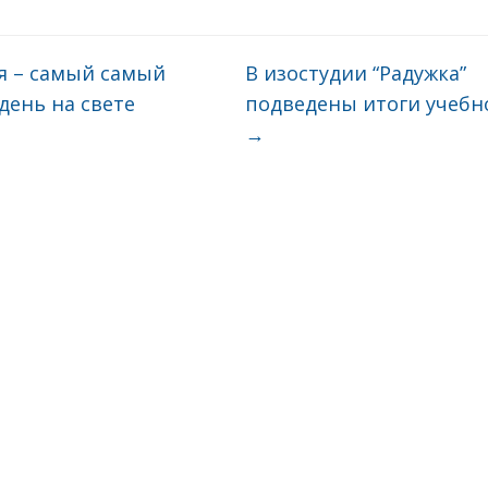
я – самый самый
В изостудии “Радужка”
день на свете
подведены итоги учебн
→