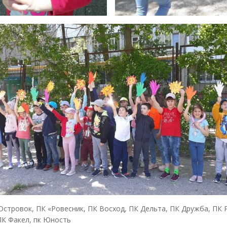
Островок
,
ПК «Ровесник
,
ПК Восход
,
ПК Дельта
,
ПК Дружба
,
ПК 
ПК Факел
,
пк Юность