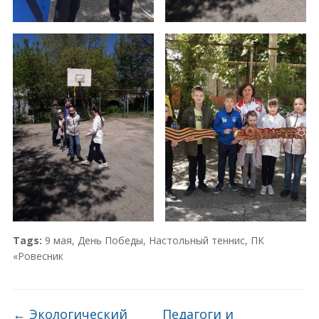
Tags:
9 мая
,
День Победы
,
Настольный теннис
,
ПК
«Ровесник
←
Экологический
Педагоги и