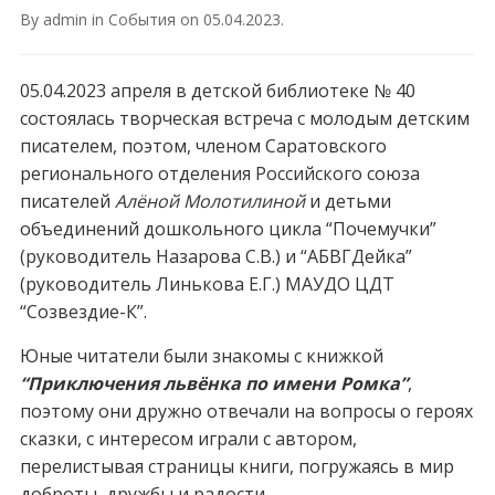
By
admin
in
События
on
05.04.2023
.
05.04.2023 апреля в детской библиотеке № 40
состоялась творческая встреча с молодым детским
писателем, поэтом, членом Саратовского
регионального отделения Российского союза
писателей
Алёной Молотилиной
и детьми
объединений дошкольного цикла “Почемучки”
(руководитель Назарова С.В.) и “АБВГДейка”
(руководитель Линькова Е.Г.) МАУДО ЦДТ
“Созвездие-К”.
Юные читатели были знакомы с книжкой
“Приключения львёнка по имени Ромка”
,
поэтому они дружно отвечали на вопросы о героях
сказки, с интересом играли с автором,
перелистывая страницы книги, погружаясь в мир
доброты, дружбы и радости.