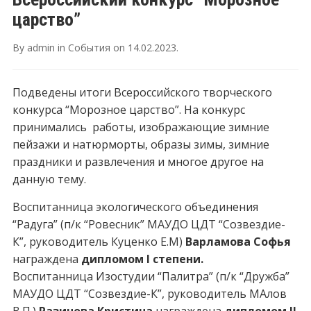
царство”
By
admin
in
События
on
14.02.2023
.
Подведены итоги Всероссийского творческого
конкурса “Морозное царство”. На конкурс
принимались работы, изображающие зимние
пейзажи и натюрморты, образы зимы, зимние
праздники и развлечения и многое другое на
данную тему.
Воспитанница экологического объединения
“Радуга” (п/к “Ровесник” МАУДО ЦДТ “Созвездие-
К”, руководитель Куценко Е.М)
Варламова Софья
награждена
дипломом I степени.
Воспитанница Изостудии “Палитра” (п/к “Дружба”
МАУДО ЦДТ “Созвездие-К”, руководитель МАлов