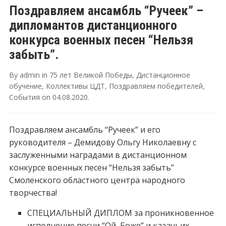
Поздравляем ансамбль “Ручеек” –
дипломантов дистанционного
конкурса военных песен “Нельзя
забыть”.
By
admin
in
75 лет Великой Победы
,
Дистанционное
обучение
,
Коллективы ЦДТ
,
Поздравляем победителей
,
События
on
04.08.2020
.
Поздравляем ансамбль “Ручеек” и его
руководителя – Демидову Ольгу Николаевну с
заслуженными наградами в дистанционном
конкурсе военных песен “Нельзя забыть”
Смоленского областного центра народного
творчества!
СПЕЦИАЛЬНЫЙ ДИПЛОМ за проникновенное
исполнение песни “Ой, Боже” и казачьих