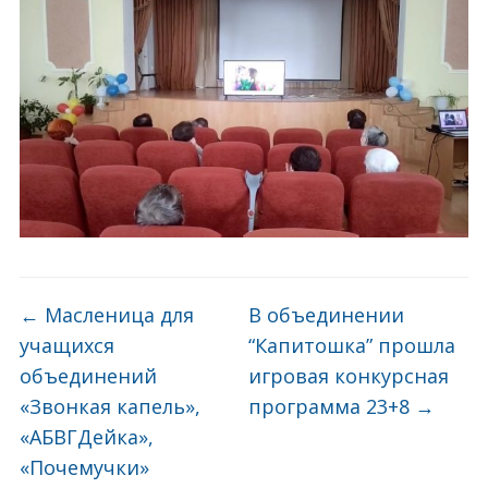
←
Масленица для
В объединении
учащихся
“Капитошка” прошла
объединений
игровая конкурсная
«Звонкая капель»,
программа 23+8
→
«АБВГДейка»,
«Почемучки»