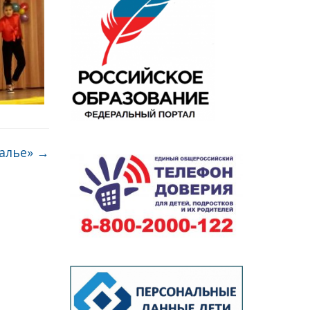
калье»
→