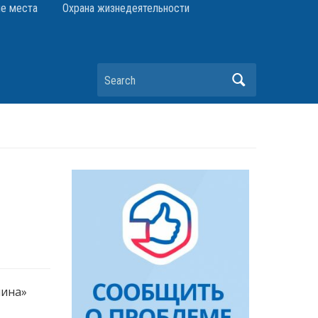
е места
Охрана жизнедеятельности
Search
пина»