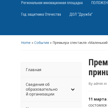
Региональная инновационная площадка
ПОЛОЖЕНИЯ
Год защитника Отечества
ДОЛ “Дружба”
Home
»
События
»
Премьера спектакля «Маленький
Прем
Главная
прин
By
admin
in
Сведения об
образовательно
й организации
11 марта 
состоялся