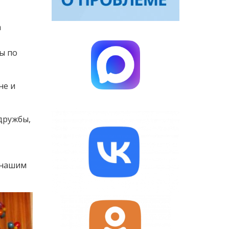
а
ы по
не и
дружбы,
 нашим