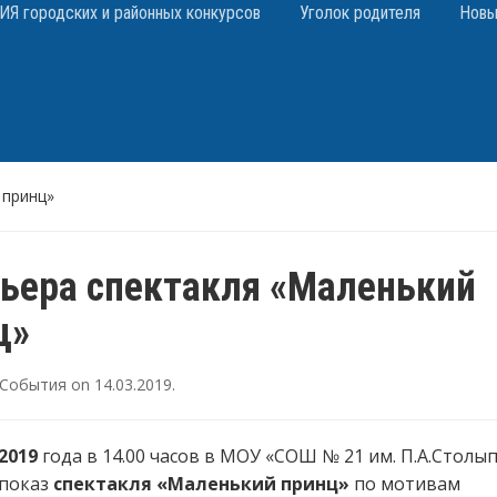
 городских и районных конкурсов
Уголок родителя
Новы
 принц»
ьера спектакля «Маленький
ц»
События
on
14.03.2019
.
2019
года в 14.00 часов в МОУ «СОШ № 21 им. П.А.Столы
 показ
спектакля «Маленький принц»
по мотивам