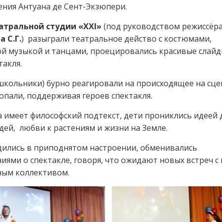
ния Антуана де Сент-Экзюпери.
атральной студии «
XXI
»
(под руководством режиссёр
 С.Г.
) разыграли театральное действо с костюмами,
й музыкой и танцами, проецировались красивые слайд
такля.
школьники) бурно реагировали на происходящее на сце
опали, поддерживая героев спектакля.
а имеет философский подтекст, дети прониклись идеей 
ей, любви к растениям и жизни на Земле.
дились в приподнятом настроении, обменивались
иями о спектакле, говоря, что ожидают новых встреч с
ным коллективом.