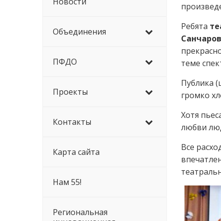
Новости
произведе
Ребята
те
Объединения
Санчарова
прекрасно
ПФДО
теме спек
Публика (
Проекты
громко хл
Хотя пьес
Контакты
любви люд
Все расхо
Карта сайта
впечатлен
театраль
Нам 55!
Региональная