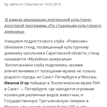
By
admin
in
События
on
19.03.2019
.
В рамках реализации длительной культурно-
досуговой программы «По страницам культурного
дневника»
Учащиеся подросткового клуба «Ровесник»
обновили стенд, посвященный культурному
дневнику школьника Саратовской области, стенд
называется «Музейное зазеркалье».
Воспитанники клуба поделились своими
впечатлениями от посещения музеев не только
родного города, но Санкт-Петербурга и Москвы.
Иванов Егор
побывал в Зоологическом музее РАН
в Санкт — Петербурге, где находится огромная
коллекция различных видов животных, и
Государственную Третьяковскую галерею в
Москве, где насчитывается более 100 тысяч