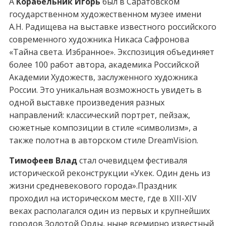
А
Корабельник Игорь
был в Саратовском
государственном художественном музее имени
А.Н. Радищева на выставке известного российского
современного художника Никаса Сафронова
«Тайна света. Избранное». Экспозиция объединяет
более 100 работ автора, академика Российской
Академии Художеств, заслуженного художника
России. Это уникальная возможность увидеть в
одной выставке произведения разных
направлений: классический портрет, пейзаж,
сюжетные композиции в стиле «символизм», а
также полотна в авторском стиле DreamVision.
Тимофеев Влад
стал очевидцем фестиваля
исторической реконструкции «Укек. Один день из
жизни средневекового города».Праздник
проходил на историческом месте, где в ХIII-ХIV
веках располагался один из первых и крупнейших
городов Золотой Орды, ныне всемирно известный