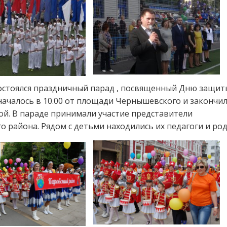
остоялся праздничный парад , посвященный Дню защит
ачалось в 10.00 от площади Чернышевского и закончил
й. В параде принимали участие представители
о района. Рядом с детьми находились их педагоги и род