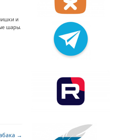
чишки и
ые шары.
табака
→