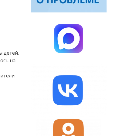
ы детей.
ось на
ители.