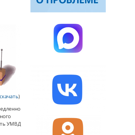
скачать
)
медленно
ного
сть УМВД