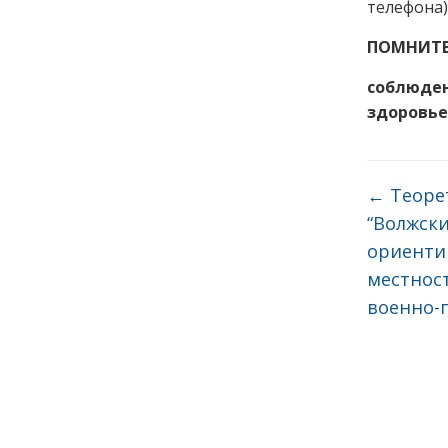
телефона)
ПОМНИТЕ
соблюден
здоровье
←
Теорет
“Волжски
ориенти
местнос
военно-