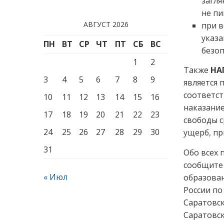
загля
не пи
АВГУСТ 2026
при в
указа
ПН
ВТ
СР
ЧТ
ПТ
СБ
ВС
безоп
1
2
Также
НА
3
4
5
6
7
8
9
является 
соответст
10
11
12
13
14
15
16
наказание
17
18
19
20
21
22
23
свободы с
24
25
26
27
28
29
30
ущерб, п
31
Обо всех 
сообщите
« Июл
образован
России по 
Саратовск
Саратовс