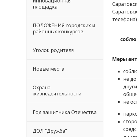
инновационная
Саратовск
площадка
Саратовс
телефона)
ПОЛОЖЕНИЯ городских и
районных конкурсов
соблю
Уголок родителя
Меры ант
Новые места
собл
не до
други
Охрана
жизнедеятельности
общес
не ос
Год защитника Отечества
парко
стор
сред
ДОЛ “Дружба”
движе