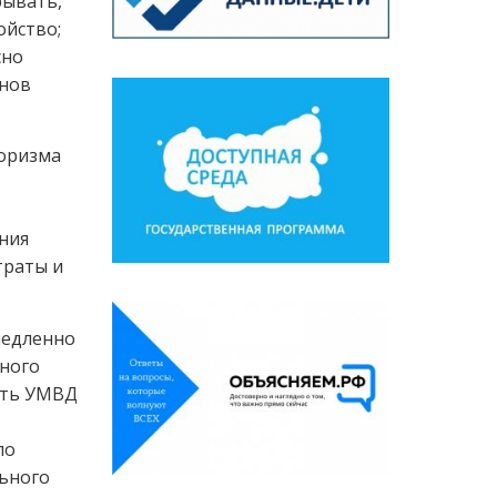
рывать,
ойство;
сно
анов
оризма
ения
траты и
медленно
ного
сть УМВД
по
льного