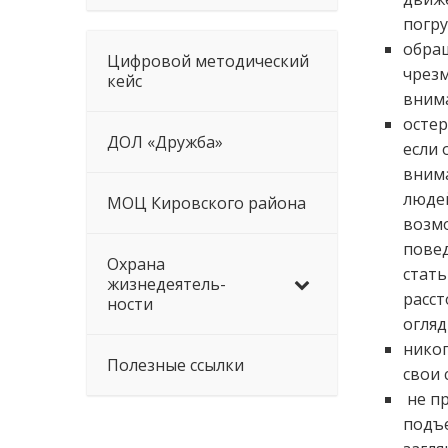
погру
обращ
Цифровой методический
чрезм
кейс
вним
остер
ДОЛ «Дружба»
если 
вним
людей
МОЦ Кировского района
возм
повед
Охрана
стать
жизнедеятель-
расст
ности
огляд
никог
Полезные ссылки
свои 
не пр
подъе