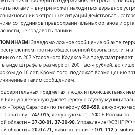
нуть в них и проверить содержимое, не трогать, не вск
нать ногами – внутри может находиться взрывное устр
озникновении экстренных ситуаций действовать согла
ниям сотрудников правоохранительных органов и орг
асности, не создавать паники.
ПОМИНАЕМ!
Заведомо ложное сообщение об акте терр
преступлением против общественной безопасности, и в
вии со ст. 207 Уголовного Кодекса РФ предусматривает
 в виде штрафа в размере от 200 тысяч рублей, до лиш
роком до 10 лет. Кроме того, подлежат возмещению за
ричинённые таким сообщением.
подозрительных предметах, людях и происшествиях не
 в Единую дежурную диспетчерскую службу муниципаль
ия «Город Саратов» по телефону
659-659
, дежурную ча
г. Саратову –
747-015
, дежурную часть УФСБ России по
ой области –
37-30-01, 37-30-90,
Управление ФСВНГ РФ 
кой области
– 20-07-71,
либо позвоните
101, 112
(с моби