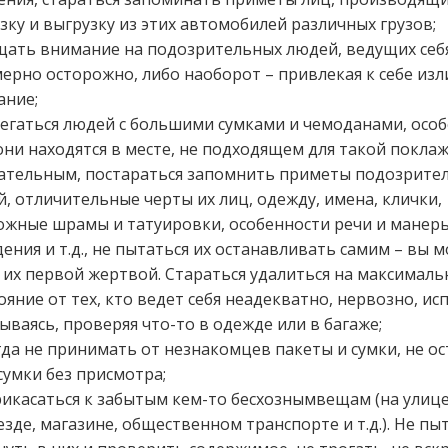
зку и выгрузку из этих автомобилей различных грузов;
ать внимание на подозрительных людей, ведущих себ
ерно осторожно, либо наоборот – привлекая к себе из
ание;
егаться людей с большими сумками и чемоданами, особ
они находятся в месте, не подходящем для такой поклаж
ательным, постараться запомнить приметы подозрите
, отличительные черты их лиц, одежду, имена, клички,
ожные шрамы и татуировки, особенности речи и манер
ения и т.д., не пытаться их останавливать самим – вы 
 их первой жертвой. Стараться удалиться на максималь
ояние от тех, кто ведет себя неадекватно, нервозно, ис
ываясь, проверяя что-то в одежде или в багаже;
да не принимать от незнакомцев пакеты и сумки, не о
сумки без присмотра;
икасаться к забытым кем-то бесхознымвещам (на улице
зде, магазине, общественном транспорте и т.д.). Не пы