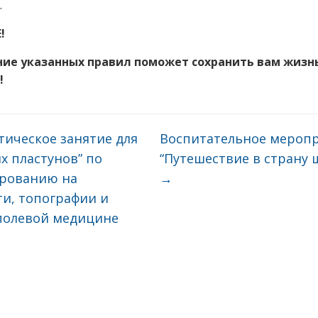
.
!
ие указанных правил поможет сохранить вам жизн
!
ическое занятие для
Воспитательное мероп
х пластунов” по
“Путешествие в страну 
рованию на
→
ти, топографии и
полевой медицине