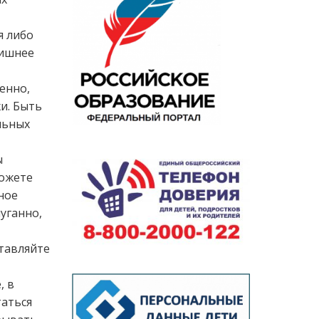
я либо
лишнее
енно,
и. Быть
льных
ы
можете
ное
пуганно,
ставляйте
, в
таться