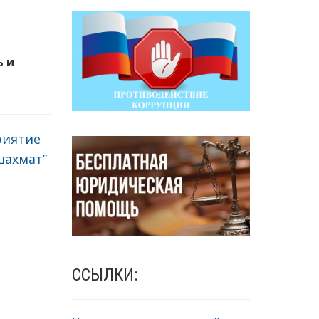
ь и
риятие
шахмат”
ССЫЛКИ: