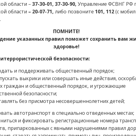
ой области –
37-30-01, 37-30-90,
Управление ФСВНГ РФ 
кой области
– 20-07-71,
либо позвоните
101, 112
(с моби
.
ПОМНИТЕ!
дение указанных правил поможет сохранить вам жи
здоровье!
итеррористической безопасности:
юдать и поддерживать общественный порядок;
пускать выкрики или совершать иные действия, оскор
х граждан и общественный порядок, и угрожающие
твенной безопасности;
тавлять без присмотра несовершеннолетних детей;
вать автотранспорт в специально отведенных местах;
ониться и фиксировать регистрационные номера транс
ств, припаркованных с явными нарушениями правил до
ния, стараться запоминать приметы лиц, производящ